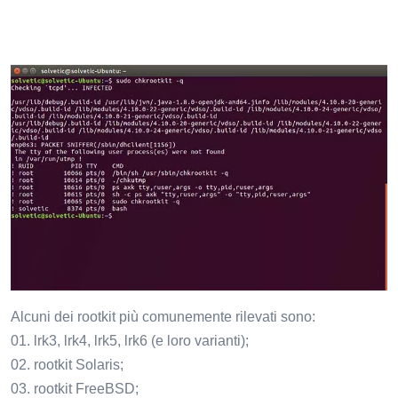
Alcuni dei rootkit più comunemente rilevati sono:
01. lrk3, lrk4, lrk5, lrk6 (e loro varianti);
02. rootkit Solaris;
03. rootkit FreeBSD;