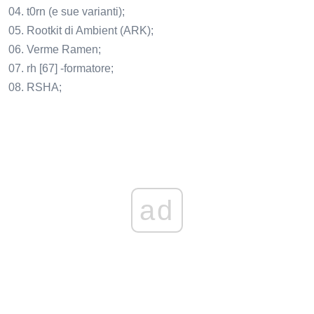
04. t0rn (e sue varianti);
05. Rootkit di Ambient (ARK);
06. Verme Ramen;
07. rh [67] -formatore;
08. RSHA;
ad