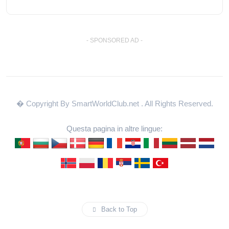
- SPONSORED AD -
� Copyright By SmartWorldClub.net
. All Rights Reserved.
Questa pagina in altre lingue:
Back to Top