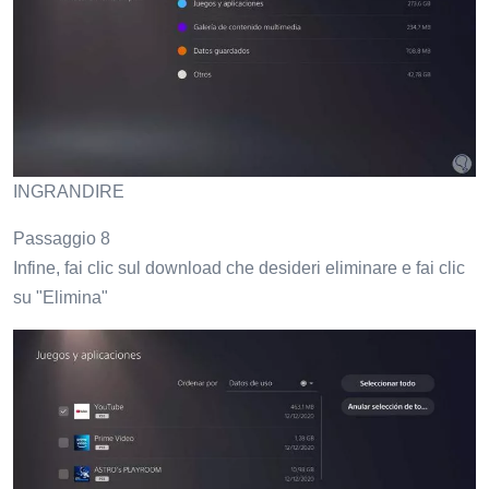
INGRANDIRE
Passaggio 8
Infine, fai clic sul download che desideri eliminare e fai clic
su "Elimina"