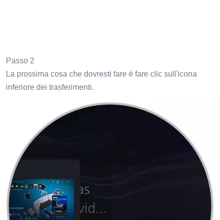
Passo 2
La prossima cosa che dovresti fare è fare clic sull'icona
inferiore dei trasferimenti.