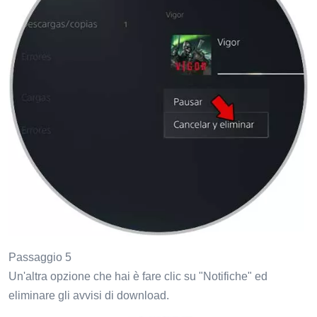
Passaggio 5
Un'altra opzione che hai è fare clic su "Notifiche" ed
eliminare gli avvisi di download.