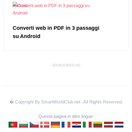
Android
Converti web in PDF in 3 passaggi
su Android
- SPONSORED AD -
� Copyright By SmartWorldClub.net
. All Rights Reserved.
Questa pagina in altre lingue: