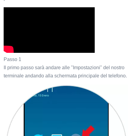
Passo 1
Il primo passo sarà andare alle "Impostazioni" del nostro
terminale andando alla schermata principale del telefono.