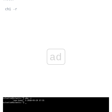
 chi -r
ad