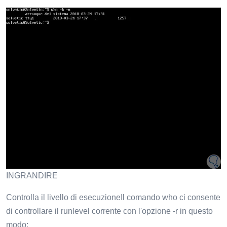
INGRANDIRE
Controlla il livello di esecuzioneIl comando who ci consente
di controllare il runlevel corrente con l'opzione -r in questo
modo: