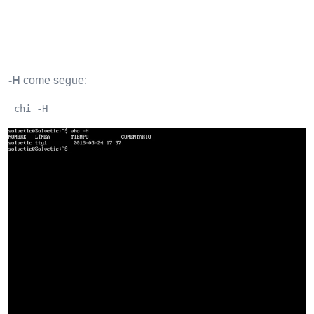
-H
come segue:
 chi -H